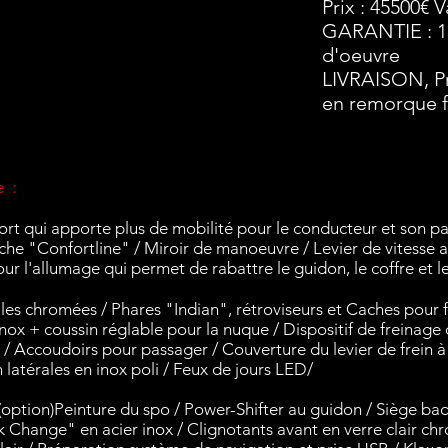
Prix : 45500€ 
GARANTIE : 1 
d'oeuvre
LIVRAISON, Pr
en remorque 
e :
ort qui apporte plus de mobilité
pour
le conducteur et son pa
che "Confortline" / Miroir de manoeuvre / Levier de vitesse
our
l'allumage
qui permet de rabattre le guidon, le coffre et l
ales chromées / Phares "Indian", rétroviseurs et Caches pour 
inox + coussin réglable pour la nuque / Dispositif de freinag
/ Accoudoirs pour passager / Couverture du levier de frein à
n latérales en inox poli / Feux de jours LED/
(option)Peinture du spo / Power-Shifter au guidon / Siège baq
k Change" en acier
inox / Clignotants avant en verre clair ch