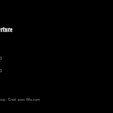
erture
0
0
hop
. Créé avec
Wix.com