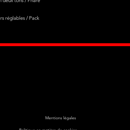
n deux tons / Phare
s réglables / Pack
Mentions légales