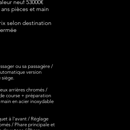
Valeur neuf 53000€
ans pièces et main
ix selon destination
fermée
ssager ou sa passagère /
 automatique version
e siège.
feux arrières
chromés /
e de course + préparation
 main en acier inoxydable
uet à l'avant / Réglage
romés / Phare principale et