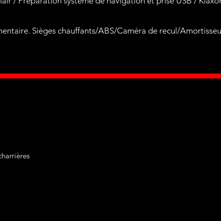
lair / Préparation système de navigation et prise USB / Klaxo
mentaire. Sièges chauffants/ABS/Caméra de recul/Amortisseur
harrières