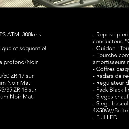
0 PS ATM 300kms
- Repose pied
conducteur, 
tique et séquentiel
- Guidon "Tou
- Fourche con
ge profond/Noir
amortisseurs 
- Coffres casq
0/50 ZR 17 sur
- Radars de re
ium Noir Mat
- Régulateur d
95/35 ZR 18 sur
- Pack Black l
nium Noir Mat
- Sièges chau
- Siège bascu
4X50W//Boite
- Full LED