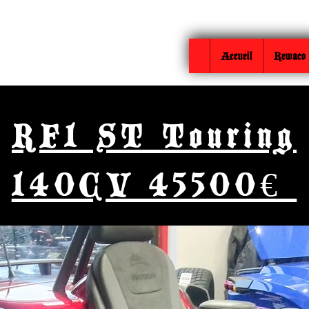
Accueil
Rewaco
RF1 ST Touring
140CV 45500€