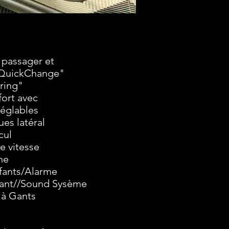
 passager et
"QuickChange"
ring"
fort avec
réglables
ues latéral
cul
e vitesse
ine
ffants/Alarme
lant//Sound Sysème
 à Gants